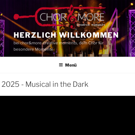
Zum
Inhalt
springen
HERZLICH WILLKOMMEN
bei chor&more-creative moments, dem Chor für
besondere Momente
Menü
2025 - Musical in the Dark