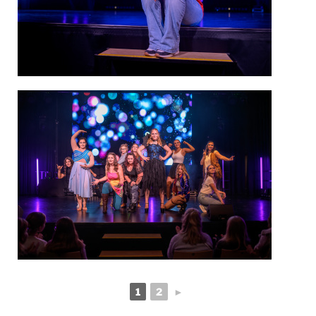
1
2
►