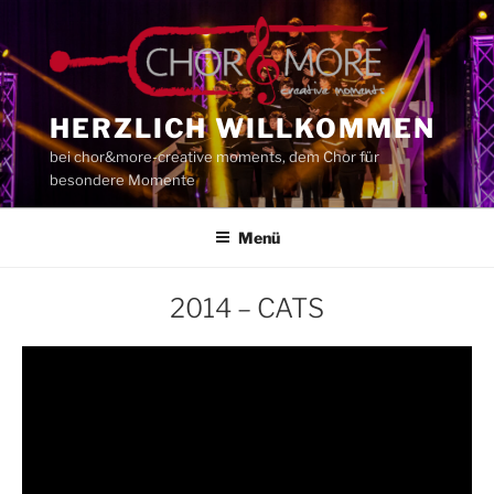
Zum
Inhalt
springen
HERZLICH WILLKOMMEN
bei chor&more-creative moments, dem Chor für
besondere Momente
Menü
2014 – CATS