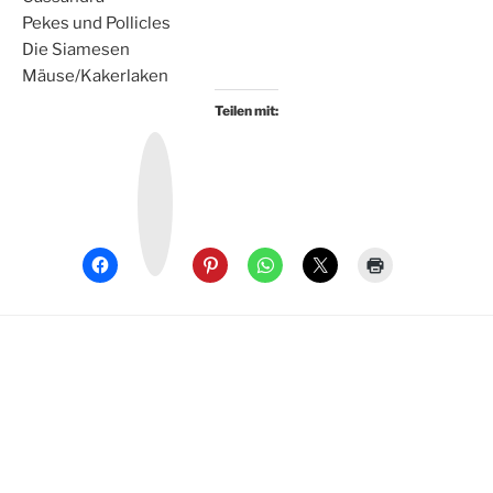
Pekes und Pollicles
Die Siamesen
Mäuse/Kakerlaken
Teilen mit:
I
n
s
t
a
g
r
a
m