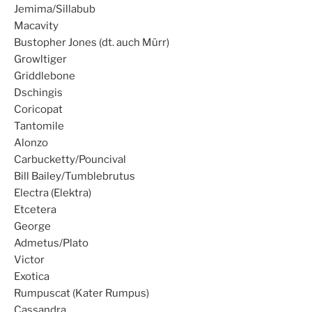
Jemima/Sillabub
Macavity
Bustopher Jones (dt. auch Mürr)
Growltiger
Griddlebone
Dschingis
Coricopat
Tantomile
Alonzo
Carbucketty/Pouncival
Bill Bailey/Tumblebrutus
Electra (Elektra)
Etcetera
George
Admetus/Plato
Victor
Exotica
Rumpuscat (Kater Rumpus)
Cassandra