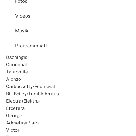
Fotos
Videos
Musik
Programmheft
Dschingis
Coricopat
Tantomile
Alonzo
Carbucketty/Pouncival
Bill Bailey/Tumblebrutus
Electra (Elektra)
Etcetera
George
Admetus/Plato
Victor