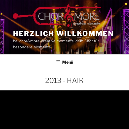
Zum
Inhalt
springen
HERZLICH WILLKOMMEN
bei chor&more-creative moments, dem Chor für
besondere Momente
Menü
2013 - HAIR